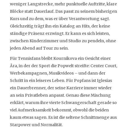
weniger Langstrecke, mehr punktuelle Auftritte, klare
Blöcke statt Dauerlauf. Das passt zu seinem bisherigen
Kurs und zu dem, was er über Verantwortung sagt.
Gleichzeitig trägt ihn ein Katalog an Hits, der keine
ständige Präsenz erzwingt. Er kann es sich leisten,
zwischen Kinderzimmer und Studio zu pendeln, ohne
jeden Abend auf Tour zu sein.
Für Tennisfans bleibt Kournikova ein Gesicht einer
Ära, in der der Sport die Popwelt streifte: Center Court,
Werbekampagnen, Musikvideos – und dann der
Schritt in ein leiseres Leben. Für Popfans ist Iglesias
ein Dauerbrenner, der seine Karriere immer wieder
an sein Privatleben anpasst. Genau diese Mischung
erklärt, warum ihre vierte Schwangerschaft gerade so
viel Aufmerksamkeit bekommt, obwohl die beiden
kaum etwas sagen. Es ist die seltene Schnittmenge aus
Starpower und Normalität.