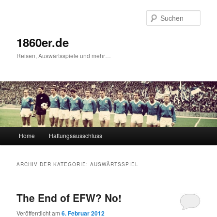
Such
1860er.de
Reisen, Auswärtsspiele und mehr…
Hauptmenü
Home
Haftungsausschluss
Zum Inhalt wechseln
Zum sekundären Inhalt wechseln
ARCHIV DER KATEGORIE:
AUSWÄRTSSPIEL
The End of EFW? No!
Veröffentlicht am
6. Februar 2012